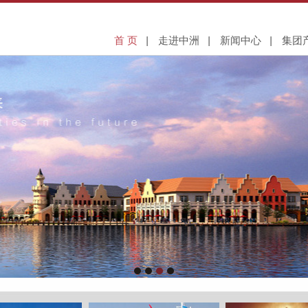
首 页
走进中洲
新闻中心
集团
董事长致辞
房地产开
集团简介
产业园区建
组织架构
基础设
集团战略
金融
发展历程
股权
集团荣誉
联系我们