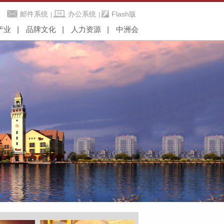
邮件系统
办公系统
Flash版
|
|
产业
品牌文化
人力资源
中洲会
发与经营
品牌诠释
设与企业孵化
企业理念
施投资
企业视频
服务
文化活动
投资
中洲刊物