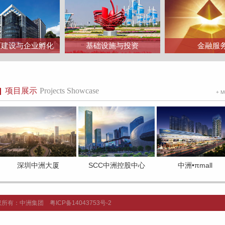
区建设与企业孵化
基础设施与投资
金融服
项目展示
Projects Showcase
+ 
深圳中洲大厦
SCC中洲控股中心
中洲•πmall
ED 版权所有：中洲集团
粤ICP备14043753号-2