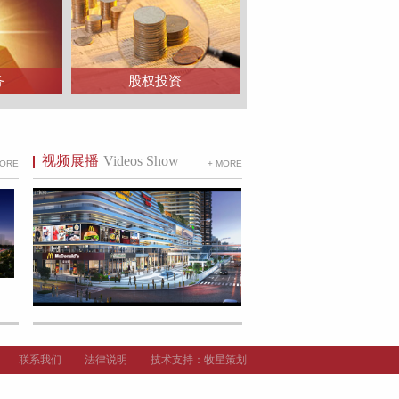
务
股权投资
视频展播
Videos Show
MORE
+ MORE
联系我们
法律说明
技术支持：
牧星策划